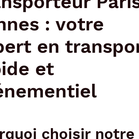
nsporteur Pari
nnes : votre
pert en transpo
ide et
énementiel
rquoi choisir notre