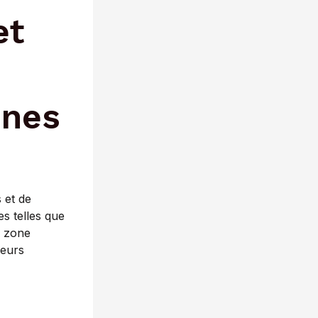
et
nnes
 et de
s telles que
 zone
teurs