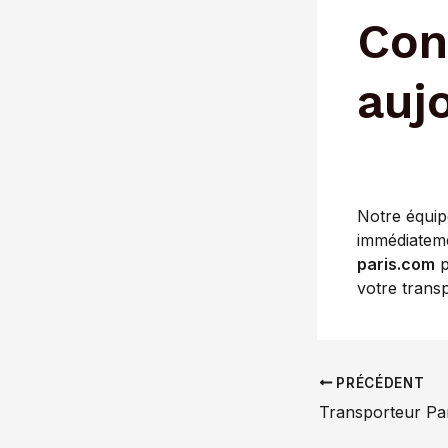
Con
aujo
Notre équip
immédiatem
paris.com
p
votre trans
Navigation
PRÉCÉDENT
des
Transporteur Par
articles