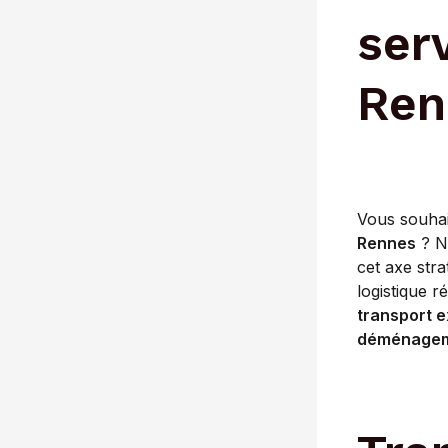
ser
Ren
Vous souha
Rennes
? No
cet axe str
logistique 
transport e
déménage