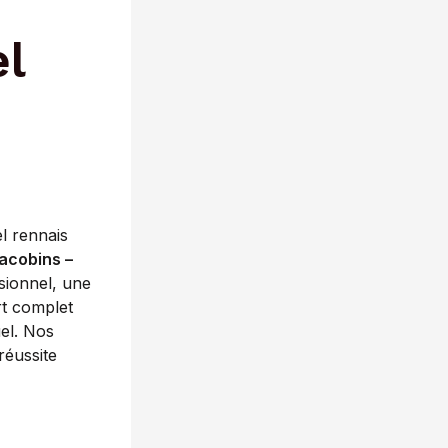
el
l rennais
acobins –
sionnel, une
rt complet
uel. Nos
réussite