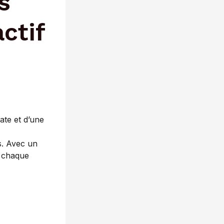
s
ctif
ate et d’une
s. Avec un
à chaque