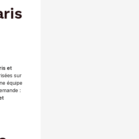
aris
is et
risées sur
une équipe
demande :
et