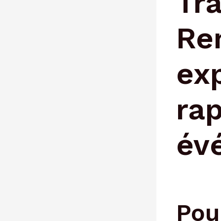
Tra
Re
ex
rap
év
Pou