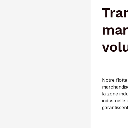
Tra
mar
vol
Notre flotte
marchandise
la zone indu
industrielle
garantissen